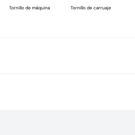
Tornillo de máquina
Tornillo de carruaje
P
a