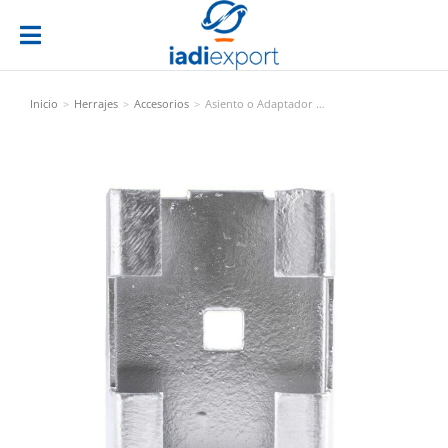
Inicio
Herrajes
Accesorios
Asiento o Adaptador …
Estás aquí: